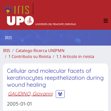
IRIS
IRIS
Catalogo Ricerca UNIPMN
1 Contributo su Rivista
1.1 Articolo in rivista
Cellular and molecular facets of
keratinocytes reepithelization during
wound healing
GAUDINO, Giovanni
2005-01-01