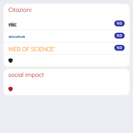
Citazioni
ND
ND
ND
social impact