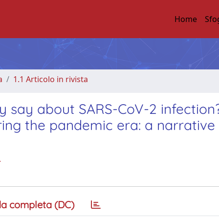
Home
Sfo
a
1.1 Articolo in rivista
y say about SARS-CoV-2 infection
ing the pandemic era: a narrative 
.
a completa (DC)