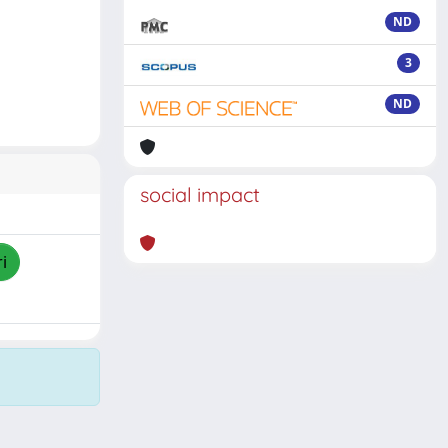
ND
3
ND
social impact
i