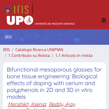
IRIS
IRIS
Catalogo Ricerca UNIPMN
1 Contributo su Rivista
1.1 Articolo in rivista
Bifunctional mesoporous glasses for
bone tissue engineering: Biological
effects of doping with cerium and
polyphenols in 2D and 3D in vitro
models
Menshikh, Ksenia
;
Reddy, Ajay