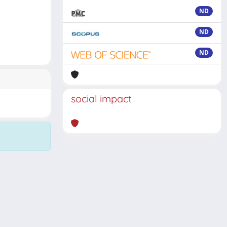
ND
ND
ND
social impact