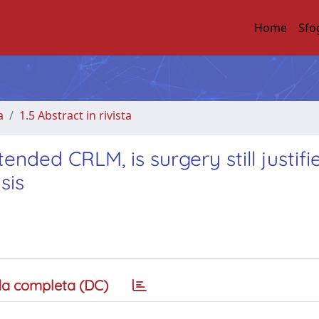
Home
Sfo
a
1.5 Abstract in rivista
tended CRLM, is surgery still justifi
sis
a completa (DC)