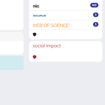
ND
5
5
social impact