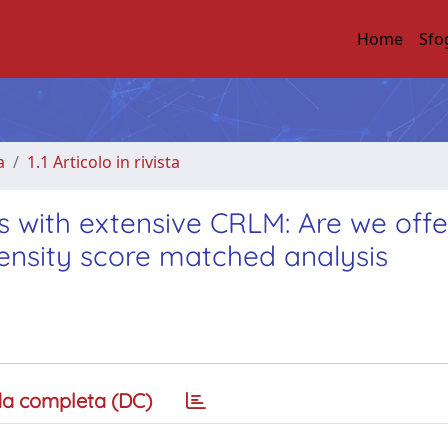
Home
Sfo
a
1.1 Articolo in rivista
nts with extensive CRLM: Are we offe
nsity score matched analysis
a completa (DC)