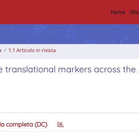
Home
Sfo
a
1.1 Articolo in rivista
ve translational markers across the
a completa (DC)