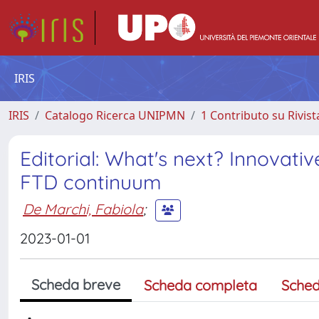
IRIS
IRIS
Catalogo Ricerca UNIPMN
1 Contributo su Rivist
Editorial: What's next? Innovati
FTD continuum
De Marchi, Fabiola
;
2023-01-01
Scheda breve
Scheda completa
Sched