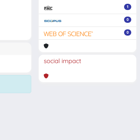
1
0
0
social impact