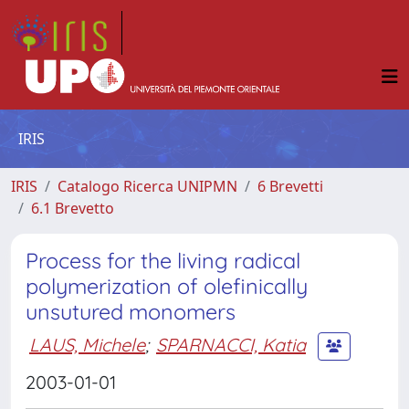
IRIS
IRIS
Catalogo Ricerca UNIPMN
6 Brevetti
6.1 Brevetto
Process for the living radical
polymerization of olefinically
unsutured monomers
LAUS, Michele
;
SPARNACCI, Katia
2003-01-01