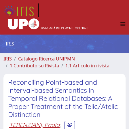
IRIS
IRIS
Catalogo Ricerca UNIPMN
1 Contributo su Rivista
1.1 Articolo in rivista
Reconciling Point-based and
Interval-based Semantics in
Temporal Relational Databases: A
Proper Treatment of the Telic/Atelic
Distinction
TERENZIANI, Paolo
;