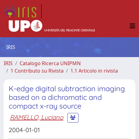
IRIS
IRIS
Catalogo Ricerca UNIPMN
1 Contributo su Rivista
1.1 Articolo in rivista
K-edge digital subtraction imaging
based on a dichromatic and
compact x-ray source
RAMELLO, Luciano
2004-01-01