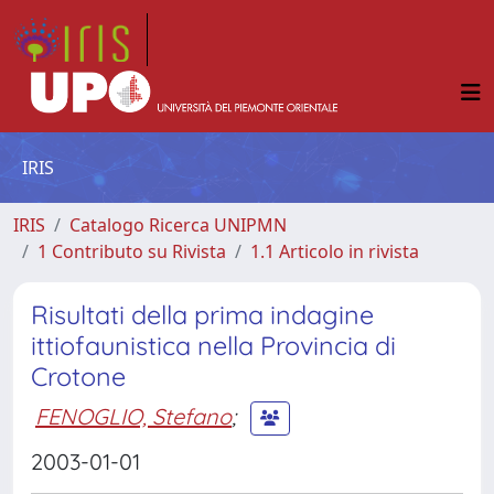
IRIS
IRIS
Catalogo Ricerca UNIPMN
1 Contributo su Rivista
1.1 Articolo in rivista
Risultati della prima indagine
ittiofaunistica nella Provincia di
Crotone
FENOGLIO, Stefano
;
2003-01-01