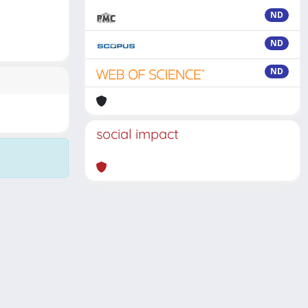
ND
ND
ND
social impact