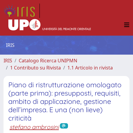
IRIS
IRIS
Catalogo Ricerca UNIPMN
1 Contributo su Rivista
1.1 Articolo in rivista
Piano di ristrutturazione omologato
(parte prima): presupposti, requisiti,
ambito di applicazione, gestione
dell’impresa. E una (non lieve)
criticità
stefano ambrosini