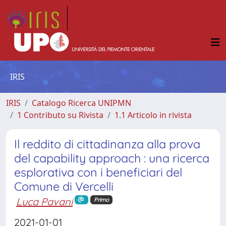
IRIS
IRIS
Catalogo Ricerca UNIPMN
1 Contributo su Rivista
1.1 Articolo in rivista
Il reddito di cittadinanza alla prova
del capability approach : una ricerca
esplorativa con i beneficiari del
Comune di Vercelli
Luca Pavani
Primo
2021-01-01