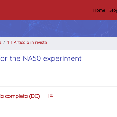
Home
Sfo
a
1.1 Articolo in rivista
r for the NA50 experiment
a completa (DC)