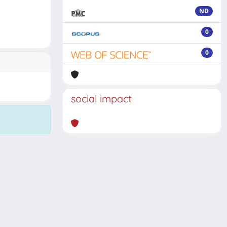
ND
0
0
social impact