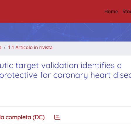
Home
Sfo
a
1.1 Articolo in rivista
c target validation identifies a
protective for coronary heart dise
a completa (DC)