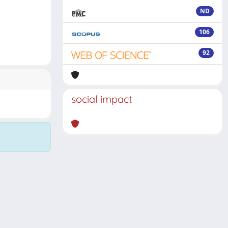
ND
106
92
social impact