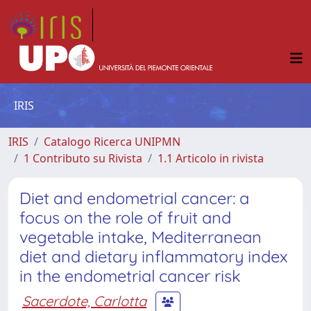
IRIS
IRIS
Catalogo Ricerca UNIPMN
1 Contributo su Rivista
1.1 Articolo in rivista
Diet and endometrial cancer: a
focus on the role of fruit and
vegetable intake, Mediterranean
diet and dietary inflammatory index
in the endometrial cancer risk
Sacerdote, Carlotta