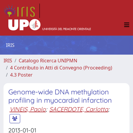
IRIS
IRIS
Catalogo Ricerca UNIPMN
4 Contributo in Atti di Convegno (Proceeding)
4.3 Poster
Genome-wide DNA methylation
profiling in myocardial infarction
VINEIS, Paolo
;
SACERDOTE, Carlotta
;
2013-01-01