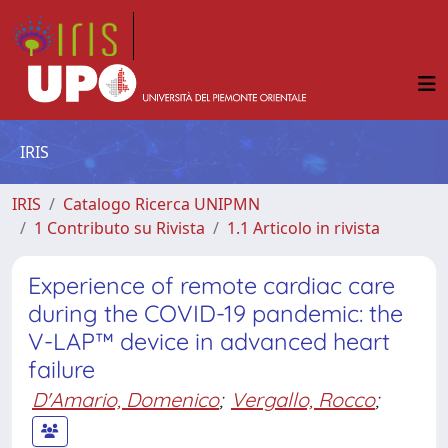
IRIS
IRIS
Catalogo Ricerca UNIPMN
1 Contributo su Rivista
1.1 Articolo in rivista
Experience of remote cardiac care
during the COVID-19 pandemic: the
V-LAP™ device in advanced heart
failure
D'Amario, Domenico
;
Vergallo, Rocco
;