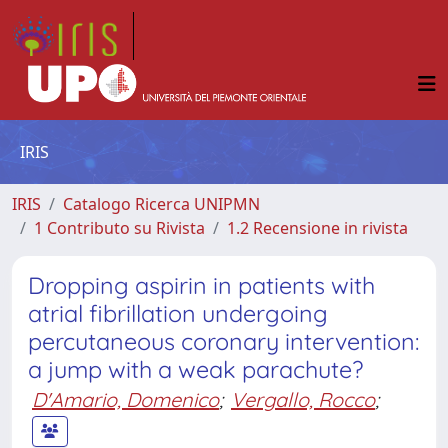
IRIS
IRIS
Catalogo Ricerca UNIPMN
1 Contributo su Rivista
1.2 Recensione in rivista
Dropping aspirin in patients with
atrial fibrillation undergoing
percutaneous coronary intervention:
a jump with a weak parachute?
D'Amario, Domenico
;
Vergallo, Rocco
;