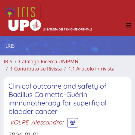
IRIS
IRIS
Catalogo Ricerca UNIPMN
1 Contributo su Rivista
1.1 Articolo in rivista
Clinical outcome and safety of
Bacillus Calmette-Guérin
immunotherapy for superficial
bladder cancer
VOLPE, Alessandro
;
2004-01-01