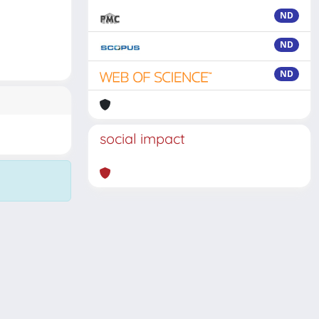
ND
ND
ND
social impact