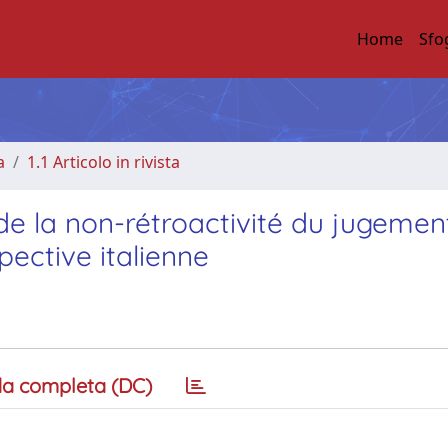
Home
Sfo
a
1.1 Articolo in rivista
 de la non-rétroactivité du jugemen
ective italienne
a completa (DC)