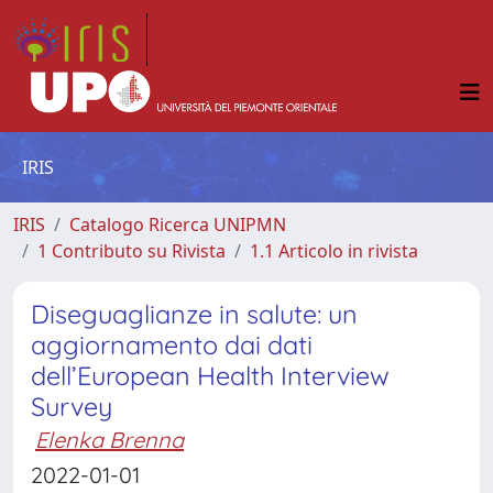
IRIS
IRIS
Catalogo Ricerca UNIPMN
1 Contributo su Rivista
1.1 Articolo in rivista
Diseguaglianze in salute: un
aggiornamento dai dati
dell’European Health Interview
Survey
Elenka Brenna
2022-01-01