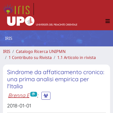
IRIS
IRIS
Catalogo Ricerca UNIPMN
1 Contributo su Rivista
1.1 Articolo in rivista
Sindrome da affaticamento cronico:
una prima analisi empirica per
l'Italia
Brenna E
;
2018-01-01