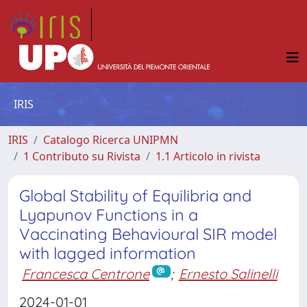
IRIS
IRIS
Catalogo Ricerca UNIPMN
1 Contributo su Rivista
1.1 Articolo in rivista
Global Stability of Equilibria and
Lyapunov Functions in a
Vaccinating Behavioural SIR model
with lagged information
Francesca Centrone
;
Ernesto Salinelli
2024-01-01