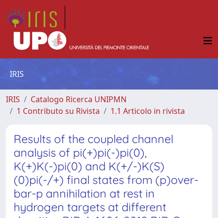
IRIS
IRIS
Catalogo Ricerca UNIPMN
1 Contributo su Rivista
1.1 Articolo in rivista
Results of the coupled channel
analysis of pi(+)pi(-)pi(0),
K(+)K(-)pi(0) and K(+/-)K(S)
(0)pi(-/+) final states from (p)over-
bar-p annihilation at rest in
hydrogen targets at different