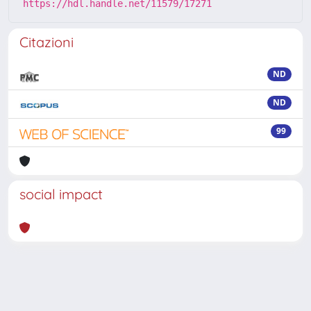
https://hdl.handle.net/11579/17271
Citazioni
ND
ND
99
social impact