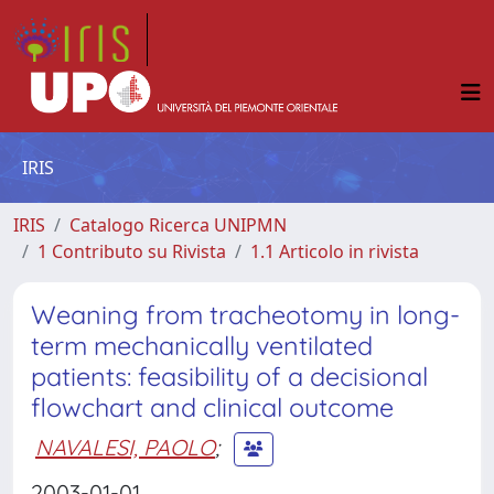
IRIS
IRIS
Catalogo Ricerca UNIPMN
1 Contributo su Rivista
1.1 Articolo in rivista
Weaning from tracheotomy in long-
term mechanically ventilated
patients: feasibility of a decisional
flowchart and clinical outcome
NAVALESI, PAOLO
;
2003-01-01