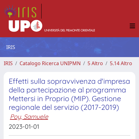
IRIS
IRIS
Catalogo Ricerca UNIPMN
5 Altro
5.14 Altro
Effetti sulla sopravvivenza d'impresa
della partecipazione al programma
Mettersi in Proprio (MIP). Gestione
regionale del servizio (2017-2019)
Poy, Samuele
2023-01-01