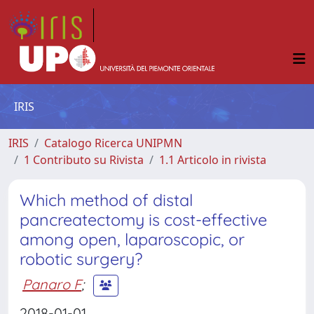
IRIS
IRIS
Catalogo Ricerca UNIPMN
1 Contributo su Rivista
1.1 Articolo in rivista
Which method of distal
pancreatectomy is cost-effective
among open, laparoscopic, or
robotic surgery?
Panaro F
;
2018-01-01