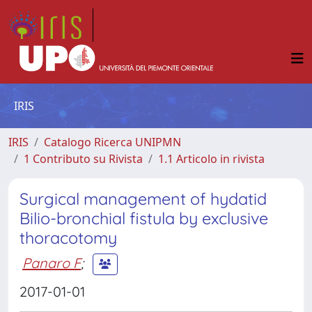
IRIS
IRIS
Catalogo Ricerca UNIPMN
1 Contributo su Rivista
1.1 Articolo in rivista
Surgical management of hydatid
Bilio-bronchial fistula by exclusive
thoracotomy
Panaro F
;
2017-01-01