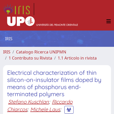
IRIS
IRIS
Catalogo Ricerca UNIPMN
1 Contributo su Rivista
1.1 Articolo in rivista
Electrical characterization of thin
silicon-on-insulator films doped by
means of phosphorus end-
terminated polymers
Stefano Kuschlan
;
Riccardo
Chiarcos
;
Michele Laus
;