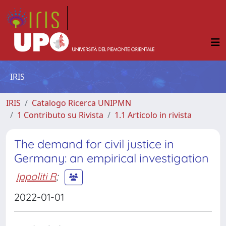
IRIS
IRIS
Catalogo Ricerca UNIPMN
1 Contributo su Rivista
1.1 Articolo in rivista
The demand for civil justice in
Germany: an empirical investigation
Ippoliti R
;
2022-01-01