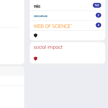
ND
2
4
social impact