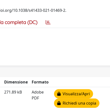
/doi.org/10.1038/s41433-021-01469-2.
a completa (DC)
Dimensione
Formato
271.89 kB
Adobe
Visualizza/Apri
PDF
Richiedi una copia