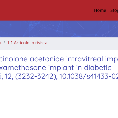
Home
Sfo
a
1.1 Articolo in rivista
inolone acetonide intravitreal impl
examethasone implant in diabetic
 12, (3232-3242), 10.1038/s41433-0