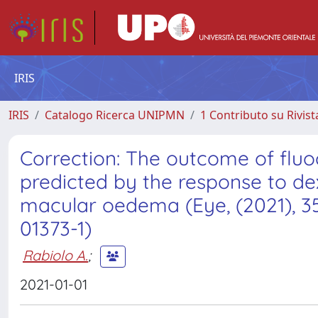
IRIS
IRIS
Catalogo Ricerca UNIPMN
1 Contributo su Rivist
Correction: The outcome of fluoc
predicted by the response to d
macular oedema (Eye, (2021), 35,
01373-1)
Rabiolo A.
;
2021-01-01