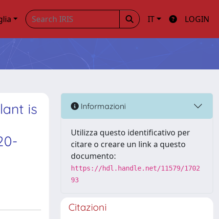
glia
IT
LOGIN
ant is
Informazioni
Utilizza questo identificativo per
20-
citare o creare un link a questo
documento:
https://hdl.handle.net/11579/1702
93
Citazioni