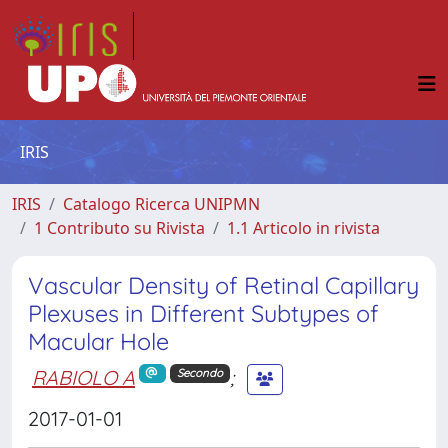
IRIS
IRIS
Catalogo Ricerca UNIPMN
1 Contributo su Rivista
1.1 Articolo in rivista
Vascular Density of Retinal Capillary
Plexuses in Different Subtypes of
Macular Hole
RABIOLO A
;
Secondo
2017-01-01