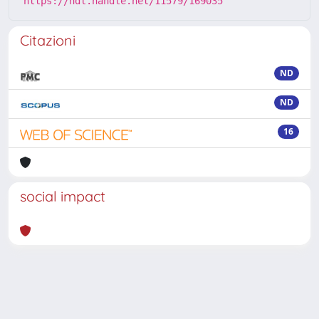
https://hdl.handle.net/11579/169035
Citazioni
ND
ND
16
social impact