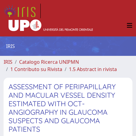
IRIS
IRIS
Catalogo Ricerca UNIPMN
1 Contributo su Rivista
1.5 Abstract in rivista
ASSESSMENT OF PERIPAPILLARY
AND MACULAR VESSEL DENSITY
ESTIMATED WITH OCT-
ANGIOGRAPHY IN GLAUCOMA
SUSPECTS AND GLAUCOMA
PATIENTS