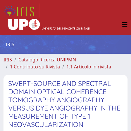
IRIS
IRIS
Catalogo Ricerca UNIPMN
1 Contributo su Rivista
1.1 Articolo in rivista
SWEPT-SOURCE AND SPECTRAL
DOMAIN OPTICAL COHERENCE
TOMOGRAPHY ANGIOGRAPHY
VERSUS DYE ANGIOGRAPHY IN THE
MEASUREMENT OF TYPE 1
NEOVASCULARIZATION