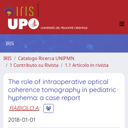
IRIS
IRIS
Catalogo Ricerca UNIPMN
1 Contributo su Rivista
1.1 Articolo in rivista
The role of intraoperative optical
coherence tomography in pediatric
hyphema: a case report
RABIOLO A
;
2018-01-01