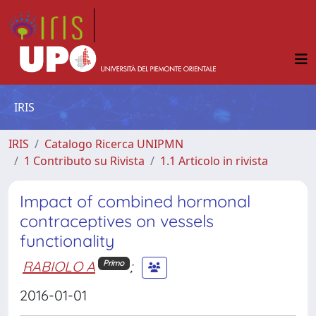
IRIS
IRIS
Catalogo Ricerca UNIPMN
1 Contributo su Rivista
1.1 Articolo in rivista
Impact of combined hormonal
contraceptives on vessels
functionality
RABIOLO A
;
Primo
2016-01-01