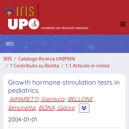
IRIS
IRIS
Catalogo Ricerca UNIPMN
1 Contributo su Rivista
1.1 Articolo in rivista
Growth hormone stimulation tests in
pediatrics.
AIMARETTI, Gianluca
;
BELLONE,
Simonetta
;
BONA, Gianni
;
2004-01-01