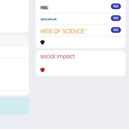
ND
ND
ND
social impact