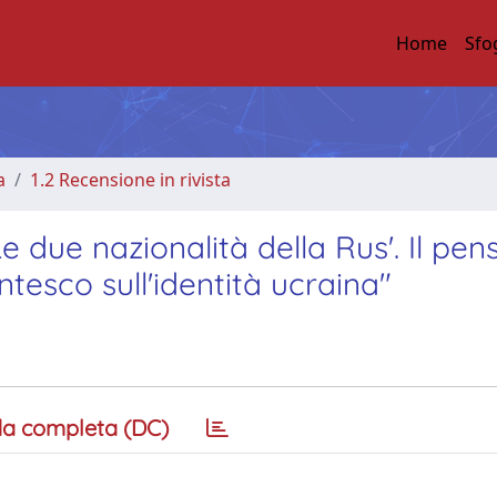
Home
Sfo
a
1.2 Recensione in rivista
due nazionalità della Rus'. Il pens
tesco sull'identità ucraina"
a completa (DC)