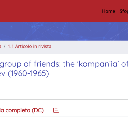
Home
Sfo
a
1.1 Articolo in rivista
group of friends: the 'kompaniia' o
ev (1960-1965)
a completa (DC)