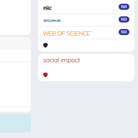
ND
ND
ND
social impact