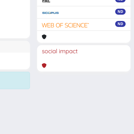
ND
ND
social impact