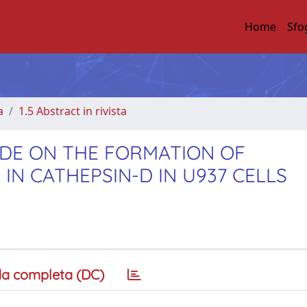
Home
Sfo
a
1.5 Abstract in rivista
DE ON THE FORMATION OF
 CATHEPSIN-D IN U937 CELLS
a completa (DC)