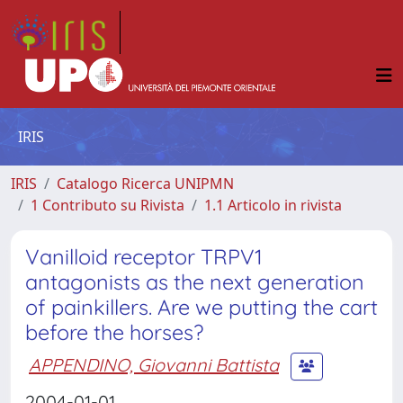
IRIS
IRIS
Catalogo Ricerca UNIPMN
1 Contributo su Rivista
1.1 Articolo in rivista
Vanilloid receptor TRPV1
antagonists as the next generation
of painkillers. Are we putting the cart
before the horses?
APPENDINO, Giovanni Battista
2004-01-01