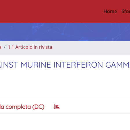
Home
Sfo
a
1.1 Articolo in rivista
INST MURINE INTERFERON GAMM
a completa (DC)