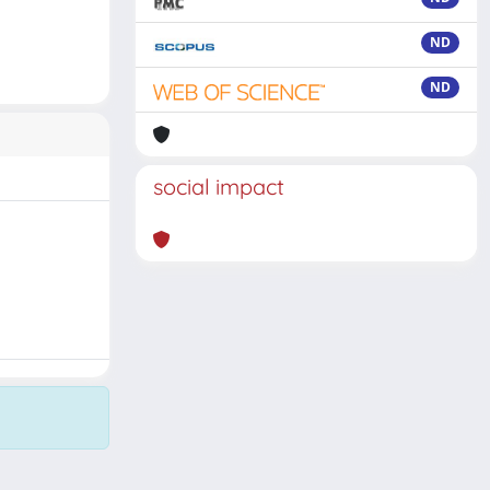
ND
ND
social impact