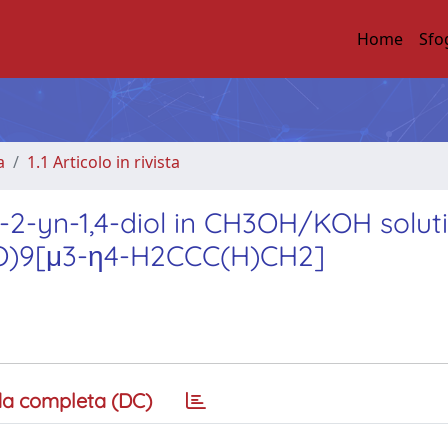
Home
Sfo
a
1.1 Articolo in rivista
-2-yn-1,4-diol in CH3OH/KOH soluti
(CO)9[μ3-η4-H2CCC(H)CH2]
a completa (DC)