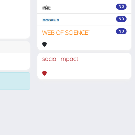
ND
ND
ND
social impact