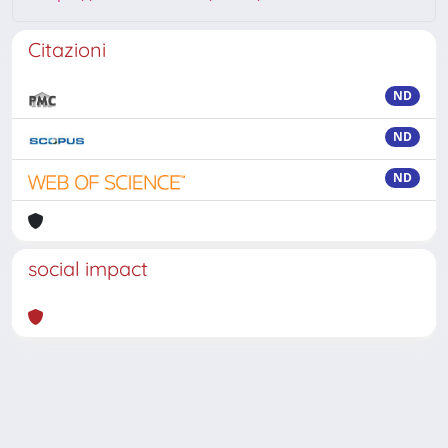
Citazioni
ND
ND
ND
social impact