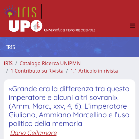
IRIS
IRIS
Catalogo Ricerca UNIPMN
1 Contributo su Rivista
1.1 Articolo in rivista
«Grande era la differenza tra questo
imperatore e alcuni altri sovrani».
(Amm. Marc., xxv, 4, 6). L’imperatore
Giuliano, Ammiano Marcellino e l’uso
politico della memoria
Dario Cellamare