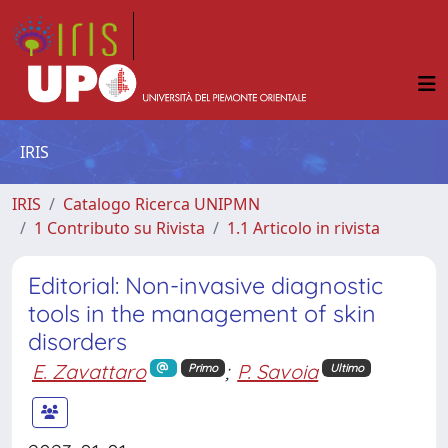
IRIS
IRIS
Catalogo Ricerca UNIPMN
1 Contributo su Rivista
1.1 Articolo in rivista
Editorial: Non-invasive diagnostic
tools in the management of skin
disorders
E. Zavattaro
;
P. Savoia
Primo
Ultimo