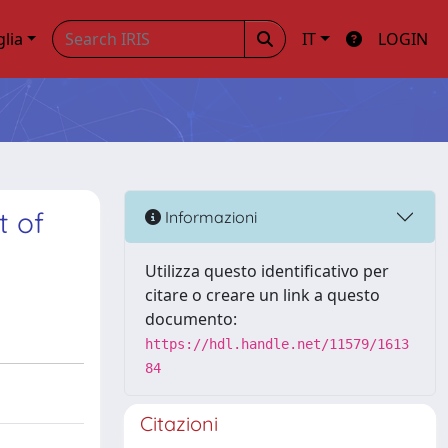
glia
IT
LOGIN
t of
Informazioni
Utilizza questo identificativo per
citare o creare un link a questo
documento:
https://hdl.handle.net/11579/1613
84
Citazioni