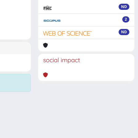
ND
2
ND
social impact