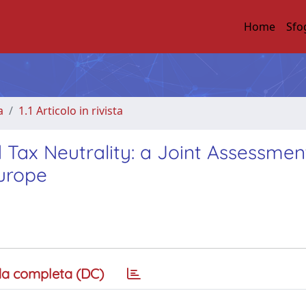
Home
Sfo
a
1.1 Articolo in rivista
ax Neutrality: a Joint Assessmen
urope
a completa (DC)