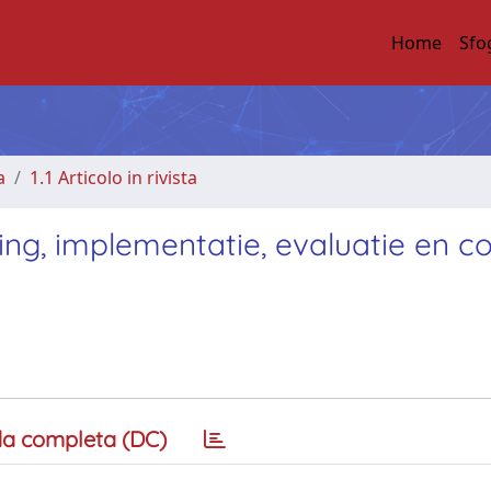
Home
Sfo
a
1.1 Articolo in rivista
ng, implementatie, evaluatie en c
a completa (DC)