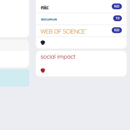
ND
10
ND
social impact