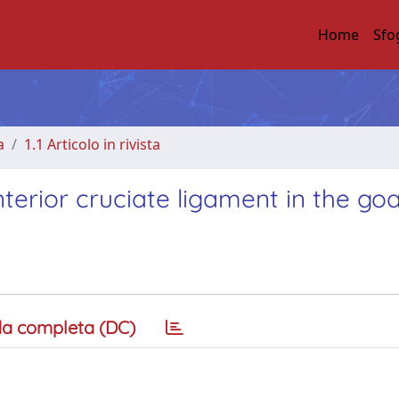
Home
Sfo
a
1.1 Articolo in rivista
terior cruciate ligament in the go
a completa (DC)