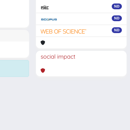
ND
ND
ND
social impact