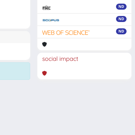
ND
ND
ND
social impact